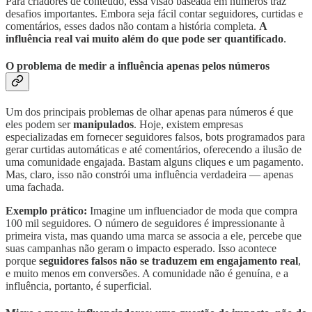
Para criadores de conteúdo, essa visão baseada em números traz
desafios importantes. Embora seja fácil contar seguidores, curtidas e
comentários, esses dados não contam a história completa.
A
influência real vai muito além do que pode ser quantificado
.
O problema de medir a influência apenas pelos números
Um dos principais problemas de olhar apenas para números é que
eles podem ser
manipulados
. Hoje, existem empresas
especializadas em fornecer seguidores falsos, bots programados para
gerar curtidas automáticas e até comentários, oferecendo a ilusão de
uma comunidade engajada. Bastam alguns cliques e um pagamento.
Mas, claro, isso não constrói uma influência verdadeira — apenas
uma fachada.
Exemplo prático:
Imagine um influenciador de moda que compra
100 mil seguidores. O número de seguidores é impressionante à
primeira vista, mas quando uma marca se associa a ele, percebe que
suas campanhas não geram o impacto esperado. Isso acontece
porque
seguidores falsos não se traduzem em engajamento real
,
e muito menos em conversões. A comunidade não é genuína, e a
influência, portanto, é superficial.