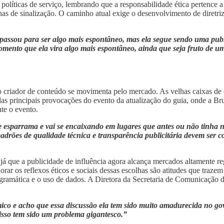
olíticas de serviço, lembrando que a responsabilidade ética pertence a
lhas de sinalização. O caminho atual exige o desenvolvimento de diretriz
a, passou para ser algo mais espontâneo, mas ela segue sendo uma pub
 momento que ela vira algo mais espontâneo, ainda que seja fruto de
criador de conteúdo se movimenta pelo mercado. As velhas caixas de co
as principais provocações do evento da atualização do guia, onde a Br
nte o evento.
e esparrama e vai se encaixando em lugares que antes ou não tinha n
padrões de qualidade técnica e transparência publicitária devem ser 
, já que a publicidade de influência agora alcança mercados altamente r
orar os reflexos éticos e sociais dessas escolhas são atitudes que traz
ogramática e o uso de dados. A Diretora da Secretaria de Comunicação 
mico e acho que essa discussão ela tem sido muito amadurecida no gove
, isso tem sido um problema gigantesco.”