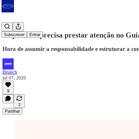
O que você precisa prestar atenção no Gu
Subscrever
Entrar
Hora de assumir a responsabilidade e estruturar a co
Brunch
jul 07, 2026
9
2
Partilhar