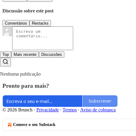
Discussão sobre este post
Comentários
Restacks
Top
Mais recente
Discussões
Nenhuma publicação
Pronto para mais?
Subscrever
© 2026 Brunch
·
Privacidade
∙
Termos
∙
Aviso de cobrança
Comece o seu Substack