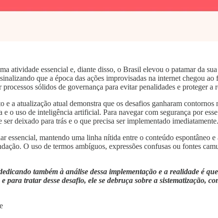
atividade essencial e, diante disso, o Brasil elevou o patamar da sua
sinalizando que a época das ações improvisadas na internet chegou ao fim
ir processos sólidos de governança para evitar penalidades e proteger a
o e a atualização atual demonstra que os desafios ganharam contorno
 e o uso de inteligência artificial. Para navegar com segurança por ess
e ser deixado para trás e o que precisa ser implementado imediatamente
ilar essencial, mantendo uma linha nítida entre o conteúdo espontâneo e
ndação. O uso de termos ambíguos, expressões confusas ou fontes cam
dedicando também à análise dessa implementação e a realidade é que 
 e para tratar desse desafio, ele se debruça sobre a sistematização, 
e