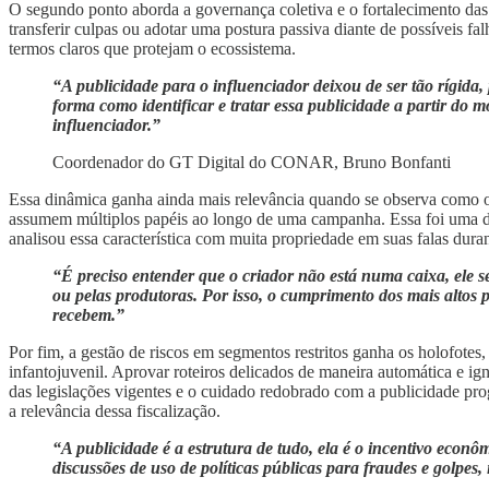
O segundo ponto aborda a governança coletiva e o fortalecimento das p
transferir culpas ou adotar uma postura passiva diante de possíveis fa
termos claros que protejam o ecossistema.
“A publicidade para o influenciador deixou de ser tão rígid
forma como identificar e tratar essa publicidade a partir do
influenciador.”
Coordenador do GT Digital do CONAR, Bruno Bonfanti
Essa dinâmica ganha ainda mais relevância quando se observa como o 
assumem múltiplos papéis ao longo de uma campanha.
Essa foi uma d
analisou essa característica com muita propriedade em suas falas dura
“É preciso entender que o criador não está numa caixa, ele s
ou pelas produtoras. Por isso, o cumprimento dos mais altos 
recebem.”
Por fim, a gestão de riscos em segmentos restritos ganha os holofotes
infantojuvenil. Aprovar roteiros delicados de maneira automática e ign
das legislações vigentes e o cuidado redobrado com a publicidade pr
a relevância dessa fiscalização.
“A publicidade é a estrutura de tudo, ela é o incentivo econô
discussões de uso de políticas públicas para fraudes e golpes