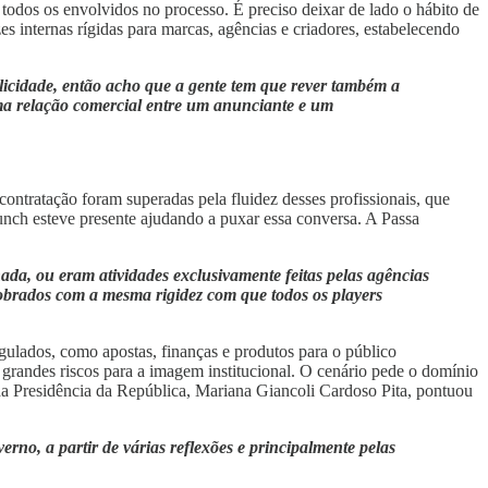
 todos os envolvidos no processo. É preciso deixar de lado o hábito de
es internas rígidas para marcas, agências e criadores, estabelecendo
licidade, então acho que a gente tem que rever também a
 uma relação comercial entre um anunciante e um
ntratação foram superadas pela fluidez desses profissionais, que
unch esteve presente ajudando a puxar essa conversa.
A Passa
ada, ou eram atividades exclusivamente feitas pelas agências
cobrados com a mesma rigidez com que todos os players
egulados, como apostas, finanças e produtos para o público
em grandes riscos para a imagem institucional. O cenário pede o domínio
da Presidência da República, Mariana Giancoli Cardoso Pita, pontuou
rno, a partir de várias reflexões e principalmente pelas